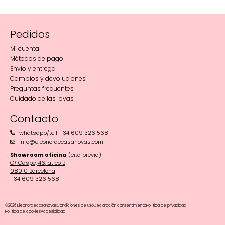
Pedidos
Mi cuenta
Métodos de pago
Envío y entrega
Cambios y devoluciones
Preguntas frecuentes
Cuidado de las joyas
Contacto
whatsapp/telf +34 609 326 568
info@eleonordecasanovas.com
Showroom oficina
(cita previa)
C/ Caspe, 46, ático B
08010 Barcelona‬
+34 609 326 568
©2026 Eleonordecasanovas
Condiciones de uso
Declaración consentimiento
Política de privacidad
Política de cookies
Accesibilidad