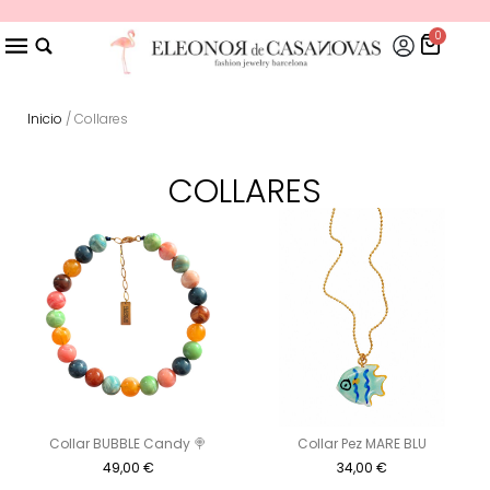
0
Inicio
/ Collares
COLLARES
Collar BUBBLE Candy 🍭
Collar Pez MARE BLU
49,00
€
34,00
€