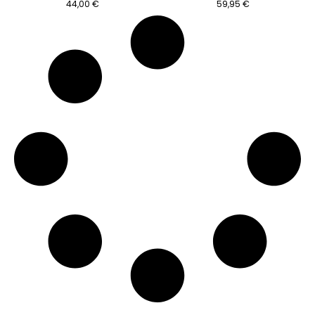
44,00
€
59,95
€