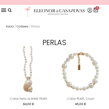
0
Inicio
/
Collares
/ Perlas
PERLAS
Collar Perla di MARE PEARL
Collar PEARL Crush
94,00
€
45,00
€