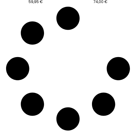
59,95
€
74,00
€