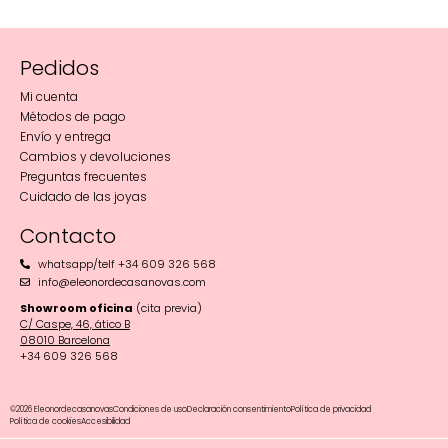
Pedidos
Mi cuenta
Métodos de pago
Envío y entrega
Cambios y devoluciones
Preguntas frecuentes
Cuidado de las joyas
Contacto
whatsapp/telf +34 609 326 568
info@eleonordecasanovas.com
Showroom oficina
(cita previa)
C/ Caspe, 46, ático B
08010 Barcelona‬
+34 609 326 568
©2026 Eleonordecasanovas
Condiciones de uso
Declaración consentimiento
Política de privacidad
Política de cookies
Accesibilidad