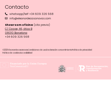
Contacto
whatsapp/telf +34 609 326 568
info@eleonordecasanovas.com
Showroom oficina
(cita previa)
C/ Caspe, 46, ático B
08010 Barcelona‬
+34 609 326 568
©2026 Eleonordecasanovas
Condiciones de uso
Declaración consentimiento
Política de privacidad
Política de cookies
Accesibilidad