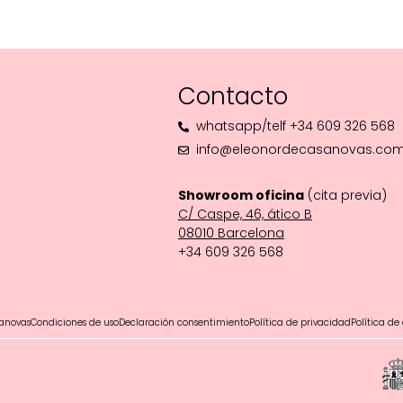
Contacto
whatsapp/telf +34 609 326 568
info@eleonordecasanovas.co
Showroom oficina
(cita previa)
C/ Caspe, 46, ático B
08010 Barcelona‬
+34 609 326 568
anovas
Condiciones de uso
Declaración consentimiento
Política de privacidad
Política de