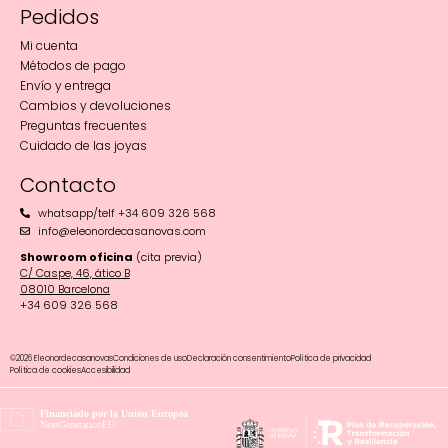
Pedidos
Mi cuenta
Métodos de pago
Envío y entrega
Cambios y devoluciones
Preguntas frecuentes
Cuidado de las joyas
Contacto
whatsapp/telf +34 609 326 568
info@eleonordecasanovas.com
Showroom oficina
(cita previa)
C/ Caspe, 46, ático B
08010 Barcelona‬
+34 609 326 568
©2026 Eleonordecasanovas
Condiciones de uso
Declaración consentimiento
Política de privacidad
Política de cookies
Accesibilidad