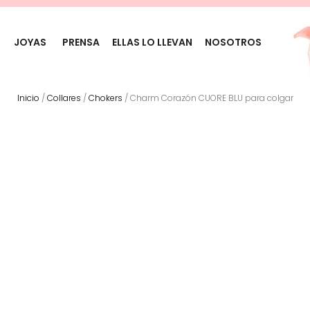
JOYAS
PRENSA
ELLAS LO LLEVAN
NOSOTROS
Inicio
/
Collares
/
Chokers
/ Charm Corazón CUORE BLU para colgar