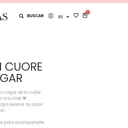
0
BUSCAR
ES
 CUORE
LGAR
 colgar de tu collar
o a tu look 💙
ergía serena. Su color
er.
ado para acompañarte