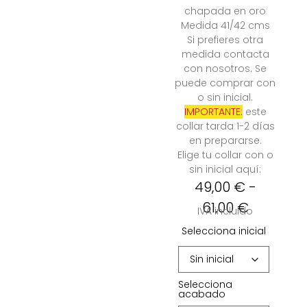
chapada en oro
Medida 41/42 cms
Si prefieres otra
medida contacta
con nosotros. Se
puede comprar con
o sin inicial.
IMPORTANTE:
este
collar tarda 1-2 días
en prepararse.
Elige tu collar con o
sin inicial aquí:
49,00
€
-
61,00
€
IVA incluido
Selecciona inicial
Selecciona
acabado