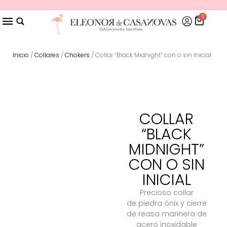
0
Inicio
/
Collares
/
Chokers
/ Collar “Black Midnight” con o sin Inicial
COLLAR
“BLACK
MIDNIGHT”
CON O SIN
INICIAL
Precioso collar
de piedra ónix y cierre
de reasa marinera de
acero inoxidable