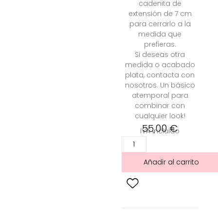
cadenita de
extensión de 7 cm
para cerrarlo a la
medida
que
prefieras
.
Si
deseas
otra
medida o acabado
plata, contacta con
nosotros. Un básico
atemporal para
combinar con
cualquier look!
55,00
€
IVA incluido
Añadir al carrito