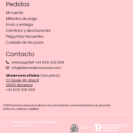
Pedidos
Mi cuenta
Métodos de pago
Envío y entrega
Cambios y devoluciones
Preguntas frecuentes
Cuidado de las joyas
Contacto
whatsapp/telf +34 609 326 568
info@eleonordecasanovas.com
Showroom oficina
(cita previa)
C/ Caspe, 46, ático B
08010 Barcelona‬
+34 609 326 568
©2026 Eleonordecasanovas
Condiciones de uso
Declaración consentimiento
Política de privacidad
Política de cookies
Accesibilidad