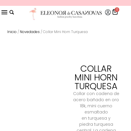
0
Inicio
/
Novedades
/ Collar Mini Horn Turquesa
COLLAR
MINI HORN
TURQUESA
Collar con cadena de
acero bañado en oro
18k, mini cuerno
esmaltado
en
turquesa
y
piedra
turquesa
central
. La cadena