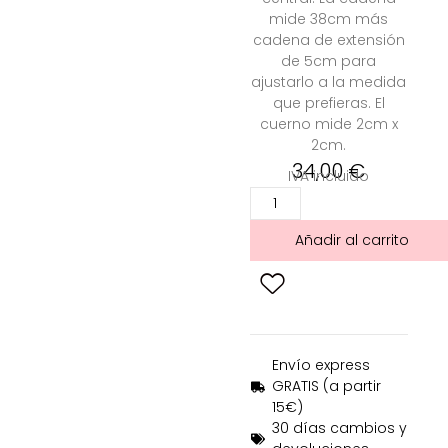
mide 38cm más
cadena de extensión
de 5cm para
ajustarlo a la medida
que prefieras. El
cuerno mide 2cm x
2cm.
34,00
€
IVA incluido
Añadir al carrito
Envío express
GRATIS (a partir
15€)
30 días cambios y