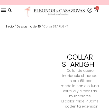
0
Inicio
/
Descuento del 15
/ Collar STARLIGHT
COLLAR
STARLIGHT
Collar de acero
inoxidable chapado
en oro 18k con
medalla con ojo, luna,
estrella y circonitas
multicolores
El collar mide 40cms
+ cadenita extensión