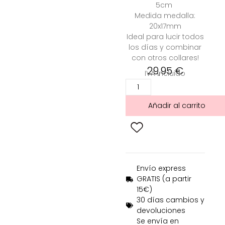
5cm
Medida medalla:
20x17mm
Ideal para lucir todos
los días y combinar
con otros collares!
29,95
€
IVA incluido
Añadir al carrito
Envío express
GRATIS (a partir
15€)
30 días cambios y
devoluciones
Se envía en