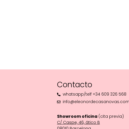
Contacto
whatsapp/telf +34 609 326 568
info@eleonordecasanovas.co
Showroom oficina
(cita previa)
C/ Caspe, 46, ático B
08010 Barcelona‬