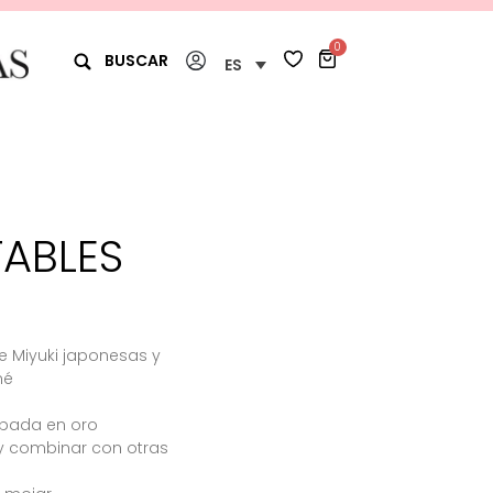
0
BUSCAR
ES
TABLES
 Miyuki japonesas y
mé
hapada en oro
 y combinar con otras