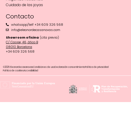
Cuidado de las joyas
Contacto
whatsapp/telf +34 609 326 568
info@eleonordecasanovas.com
Showroom oficina
(cita previa)
C/ Caspe, 46, ático B
08010 Barcelona‬
+34 609 326 568
©2026 Eleonordecasanovas
Condiciones de uso
Declaración consentimiento
Política de privacidad
Política de cookies
Accesibilidad