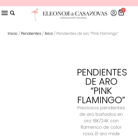
0
Inicio
/
Pendientes
/
Aros
/ Pendientes de aro “Pink Flamingo”
PENDIENTES
DE ARO
“PINK
FLAMINGO”
Preciosos pendientes
de aro bañados en
oro 18K/24K con
flamenco de color
rosa. El aro mide