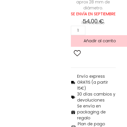
aprox 28 mm de
diámetro.
SE ENVÍA EN SEPTIEMBRE
54,00
€
IVA incluido
Añadir al carrito
Envío express
GRATIS (a partir
15€)
30 días cambios y
devoluciones
Se envía en
packaging de
regalo
Plan de pago