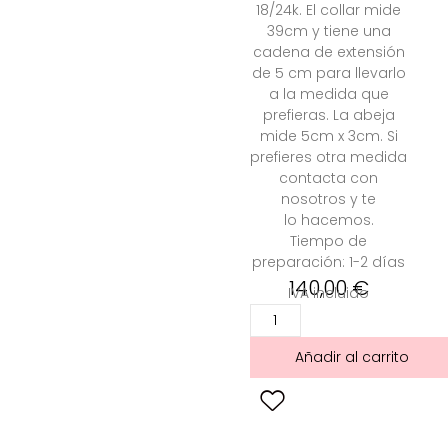
18/24k. El collar mide
39cm y tiene una
cadena de extensión
de 5 cm para llevarlo
a la medida que
prefieras. La abeja
mide 5cm x 3cm. S
i
prefieres otra medida
contacta con
nosotros y te
lo hacemos.
Tiempo de
preparación: 1-2 días
140,00
€
IVA incluido
Añadir al carrito