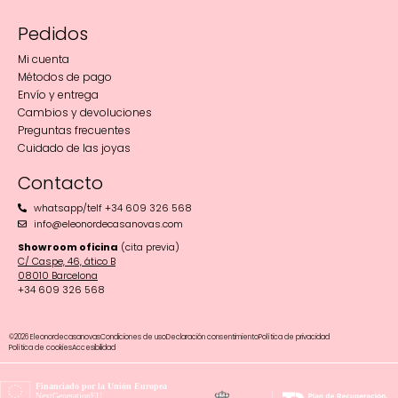
Pedidos
Mi cuenta
Métodos de pago
Envío y entrega
Cambios y devoluciones
Preguntas frecuentes
Cuidado de las joyas
Contacto
whatsapp/telf +34 609 326 568
info@eleonordecasanovas.com
Showroom oficina
(cita previa)
C/ Caspe, 46, ático B
08010 Barcelona‬
+34 609 326 568
©2026 Eleonordecasanovas
Condiciones de uso
Declaración consentimiento
Política de privacidad
Política de cookies
Accesibilidad