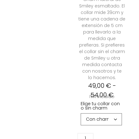
Smiley esmaltado. El
collar mide 39cm y
tiene una cadena de
extensión de 5 cm
para llevarlo a la
medida que
prefieras. S
i prefieres
el collar sin el charm
de Smiley u otra
medida contacta
con nosotros y te
lo hacemos.
49,00
€
-
54,00
€
IVA incluido
Elige tu collar con
o sin charm