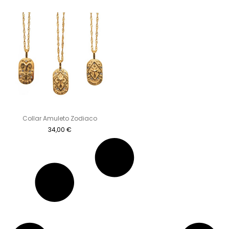
Collar Amuleto Zodiaco
34,00
€