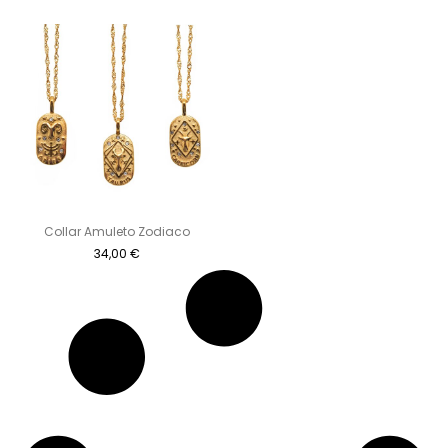
Collar Amuleto Zodiaco
34,00
€