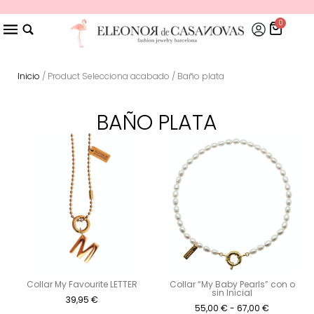
0
Inicio
/ Product Selecciona acabado / Baño plata
BAÑO PLATA
Collar My Favourite LETTER
Collar “My Baby Pearls” con o
sin Inicial
39,95
€
55,00
€
-
67,00
€