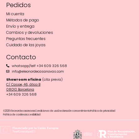
Pedidos
Mi cuenta
Métodos de pago
Envío y entrega
Cambios y devoluciones
Preguntas frecuentes
Cuidado de las joyas
Contacto
whatsapp/telf +34 609 326 568
info@eleonordecasanovas.com
Showroom oficina
(cita previa)
C/ Caspe, 46, ático B
08010 Barcelona‬
+34 609 326 568
©2026 Eleonordecasanovas
Condiciones de uso
Declaración consentimiento
Política de privacidad
Política de cookies
Accesibilidad