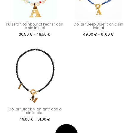
Pulsera “Rainbow of Pearls” con
Collar “Deep Blue” con o sin
o sin Inicial
Inicial
36,50
€
-
48,50
€
49,00
€
-
61,00
€
Collar “Black Midnight” con o
sin Inicial
49,00
€
-
61,00
€