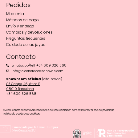
Pedidos
Mi cuenta
Métodos de pago
Envío y entrega
Cambios y devoluciones
Preguntas frecuentes
Cuidado de las joyas
Contacto
whatsapp/telf +34 609 326 568
info@eleonordecasanovas.com
Showroom oficina
(cita previa)
C/ Caspe, 46, ático B
08010 Barcelona‬
+34 609 326 568
©2026 Eleonordecasanovas
Condiciones de uso
Declaración consentimiento
Política de privacidad
Política de cookies
Accesibilidad