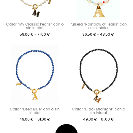
Collar “My Classic Pearls” con o
Pulsera “Rainbow of Pearls” con
sin Inicial
o sin Inicial
59,00
€
-
71,00
€
36,50
€
-
48,50
€
Collar “Deep Blue” con o sin
Collar “Black Midnight” con o
Inicial
sin Inicial
49,00
€
-
61,00
€
49,00
€
-
61,00
€