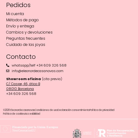
Pedidos
Mi cuenta
Métodos de pago
Envío y entrega
Cambios y devoluciones
Preguntas frecuentes
Cuidado de las joyas
Contacto
whatsapp/telf +34 609 326 568
info@eleonordecasanovas.com
Showroom oficina
(cita previa)
C/ Caspe, 46, ático B
08010 Barcelona‬
+34 609 326 568
©2026 Eleonordecasanovas
Condiciones de uso
Declaración consentimiento
Política de privacidad
Política de cookies
Accesibilidad