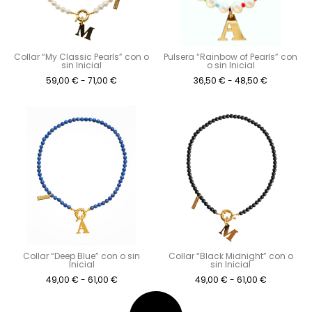
Collar “My Classic Pearls” con o
Pulsera “Rainbow of Pearls” con
sin Inicial
o sin Inicial
59,00
€
-
71,00
€
36,50
€
-
48,50
€
Collar “Deep Blue” con o sin
Collar “Black Midnight” con o
Inicial
sin Inicial
49,00
€
-
61,00
€
49,00
€
-
61,00
€